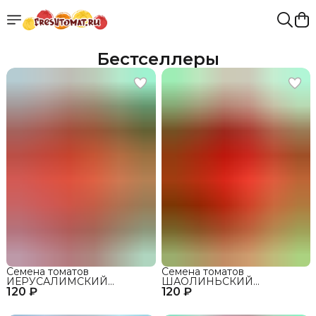
Бестселлеры
Семена томатов
Семена томатов
ИЕРУСАЛИМСКИЙ
ШАОЛИНЬСКИЙ
120 ₽
ГИГАНТ сорт для открытого
120 ₽
ВЕЛИКАН сорт для
грунта и теплиц
открытого грунта и теплиц