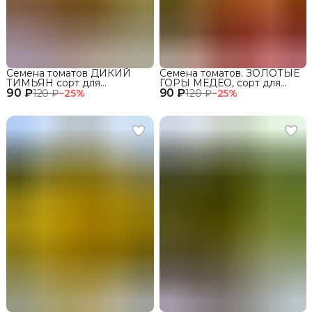
Семена томатов ДИКИЙ
Семена томатов. ЗОЛОТЫЕ
ТИМЬЯН сорт для
ГОРЫ МЕДЕО, сорт для
90 ₽
открытого грунта и теплиц
90 ₽
открытого грунта и теплиц
120 ₽
−
25
%
120 ₽
−
25
%