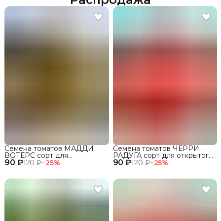
Семена томатов МАДДИ
Семена томатов ЧЕРРИ
ВОТЕРС сорт для
РАДУГА сорт для открытого
90 ₽
открытого грунта и теплиц
90 ₽
грунта и теплиц
120 ₽
−
25
%
120 ₽
−
25
%