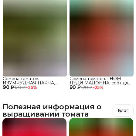
Семена томатов.
Семена томатов. ГНОМ
ИЗУМРУДНАЯ ПАРЧА,
ЛЕДИ МАДОННА, сорт для
90 ₽
сорт для открытого грунта
90 ₽
открытого грунта и теплиц
120 ₽
−
25
%
120 ₽
−
25
%
и теплиц
Полезная информация о
Блог
выращивании томата