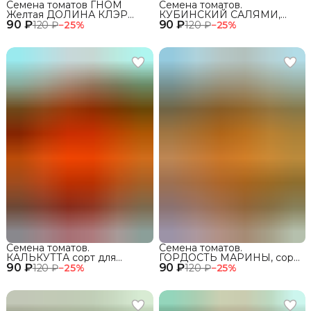
Семена томатов ГНОМ
Семена томатов.
Желтая ДОЛИНА КЛЭР
КУБИНСКИЙ САЛЯМИ,
90 ₽
сорт для открытого грунта
90 ₽
сорт для открытого грунта
120 ₽
−
25
%
120 ₽
−
25
%
и теплиц
и теплиц
Семена томатов.
Семена томатов.
КАЛЬКУТТА сорт для
ГОРДОСТЬ МАРИНЫ, сорт
90 ₽
открытого грунта и теплиц
90 ₽
для открытого грунта и
120 ₽
−
25
%
120 ₽
−
25
%
теплиц