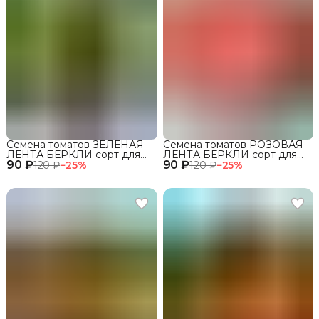
Семена томатов ЗЕЛЕНАЯ
Семена томатов РОЗОВАЯ
ЛЕНТА БЕРКЛИ сорт для
ЛЕНТА БЕРКЛИ сорт для
90 ₽
открытого грунта и теплиц
90 ₽
открытого грунта и теплиц
120 ₽
−
25
%
120 ₽
−
25
%