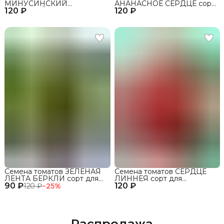
МИНУСИНСКИЙ
АНАНАСНОЕ СЕРДЦЕ сорт
120 ₽
КИСТЕВОЙ сорт для
120 ₽
для открытого грунта и
открытого грунта и теплиц
теплиц
Семена томатов ЗЕЛЕНАЯ
Семена томатов СЕРДЦЕ
ЛЕНТА БЕРКЛИ сорт для
ЛИННЕЯ сорт для
90 ₽
открытого грунта и теплиц
120 ₽
открытого грунта и теплиц
120 ₽
−
25
%
Распродажа