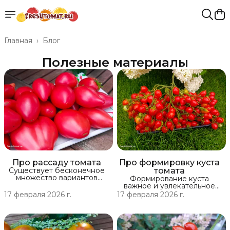
Главная
›
Блог
Полезные материалы
Про рассаду томата
Про формировку куста
Существует бесконечное
томата
множество вариантов
Формирование куста
посева или проращивания
важное и увлекательное
семени: Проращивание в
занятие, с помощью этой
17 февраля 2026 г.
17 февраля 2026 г.
улитке, мокрой тряпке, в
операции по сути мы сами
чашке Петри, в грунте с
создаём и вершим судьбу
использованием парника,
нашего будущего урожая,
просто замачивание в воде,
продлевая или прекращая
прямой сев, в кокосовые
рост томата. Начнём с того,