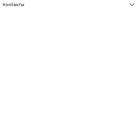
Контакты
Адрес
Нижегородская обл. д. Румянцево
Режим работы
Пн-Вс с 10-22
Эл. почта
freshtomat@yandex.ru