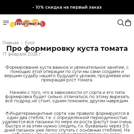
- 10% скидка на первый заказ
- 10% скидка на первый заказ
Главная
›
Блог
Про формировку куста томата
17 февраля 2026 г.
Формирование куста важное и увлекательное занятие, с
помощью этой операции по сути мы сами создаём и
вершим судьбу нашего будущего урожая, продлевая или
прекращая рост томата.
Начнём с того, что в зависимости от сорта и его типа
формировка будет сильно отличаться, по этому вырезать
всё подряд не стоит, одним поможем, другим навредим.
🍅Индетерминантные сорта: как правило формируются в
один-два стебля, т.е. с определённой периодичностью
удаляются все пасынки по мере их роста (растут они очень
быстро и за этим нужно следить, т.к. буквально через 3-5
дней пасынок уже легко спутать с основным стеблем). Не