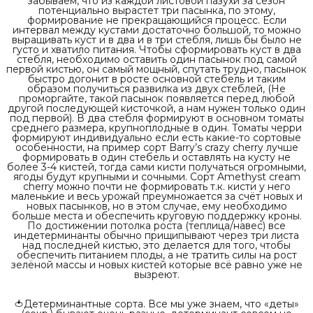
забываем, что из каждой листовой пазухи за сезон
потенциально вырастет три пасынка, по этому,
формирование не прекращающийся процесс. Если
интервал между кустами достаточно большой, то можно
выращивать куст и в два и в три стебля, лишь бы было не
густо и хватило питания. Чтобы сформировать куст в два
стебля, необходимо оставить один пасынок под самой
первой кистью, он самый мощный, спутать трудно, пасынок
быстро догонит в росте основной стебель и таким
образом получиться развилка из двух стеблей, (Не
проморгайте, такой пасынок появляется перед любой
другой последующей кисточкой, а нам нужен только один
под первой). В два стебля формируют в основном томаты
среднего размера, крупноплодные в один. Томаты черри
формируют индивидуально если есть какие-то сортовые
особенности, на пример сорт Barry’s crazy cherry лучше
формировать в один стебель и оставлять на кусту не
более 3-4 кистей, тогда сами кисти получаться огромными,
ягоды будут крупными и сочными. Сорт Amethyst cream
cherry можно почти не формировать т.к. кисти у него
маленькие и весь урожай преумножается за счёт новых и
новых пасынков, но в этом случае, ему необходимо
больше места и обеспечить круговую поддержку кроны.
По достижении потолка роста (теплица/навес) все
индетерминанты обычно прищипывают через три листа
над последней кистью, это делается для того, чтобы
обеспечить питанием плоды, а не тратить силы на рост
зелёной массы и новых кистей которые всё равно уже не
вызреют.
🍅Детерминантные сорта. Все мы уже знаем, что «деты»