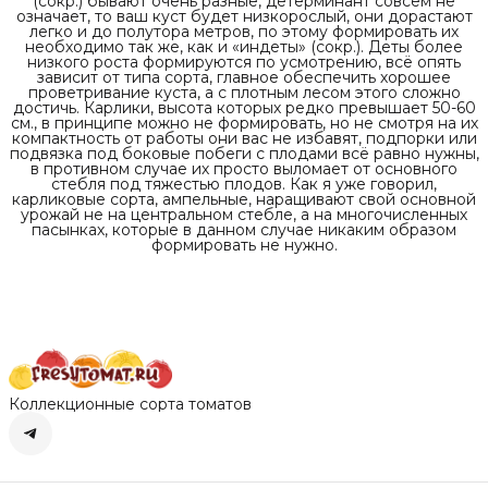
(сокр.) бывают очень разные, детерминант совсем не
означает, то ваш куст будет низкорослый, они дорастают
легко и до полутора метров, по этому формировать их
необходимо так же, как и «индеты» (сокр.). Деты более
низкого роста формируются по усмотрению, всё опять
зависит от типа сорта, главное обеспечить хорошее
проветривание куста, а с плотным лесом этого сложно
достичь. Карлики, высота которых редко превышает 50-60
см., в принципе можно не формировать, но не смотря на их
компактность от работы они вас не избавят, подпорки или
подвязка под боковые побеги с плодами всё равно нужны,
в противном случае их просто выломает от основного
стебля под тяжестью плодов. Как я уже говорил,
карликовые сорта, ампельные, наращивают свой основной
урожай не на центральном стебле, а на многочисленных
пасынках, которые в данном случае никаким образом
формировать не нужно.
Коллекционные сорта томатов