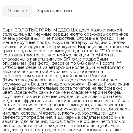
О товаре
Характеристики
Сорт: ЗОЛОТЫЕ ГОРЫ МЕДЕО Шедевр Казахстанской
селекции, удлиненные сердца желто оранжевых оттенков,
очень урожайный и не прихотлив. Огромные грозди и не
менее крупные плоды. Вкус на пятерку, сладкий с долей
кислинки и фруктовым привкусом. Выращиваю в открытом
грунте под навесом, формирую в два ствола. *** Семена
сортовых томатов из частной коллекции Freshtomat
упакованы в пакеты зип-лок 5х7 см, с подробным
описанием (без фото), фасовка по 6-8 семян 1 сорта. ***
Отборные семена из авторской коллекции Freshtomat с
высокой всхожестью! Выращены с любовью на
собственном участке в средней полосе России
(Нижегородская область), каждое семечко отобрано
вручную для Вашего лучшего урожая. . В нашей коллекции
вы найдете изумительные сорта томатов на любой вкус и
цвет. Здесь есть самые яркие и сладкие черри и бифы,
крупные сливки и сочные сердечки, с кислинкой и без,
медовые, фруктовые и экзотические оттенки вкуса. . У нас
есть и классические красные помидоры, а также желтые,
синие, черные, зеленые, коричневые, полосатые, биколоры
и мультиколоры. Мясистые, плотные, хрустящие - для
свежего употребления, в шикарные салаты и красочные
закатки, для вяления, соков, пасты - в общем, чего только
ни пожелаете - все найдете в нашей коллекции! . Есть
редкие сорта томатов, есть многими любимые, а также