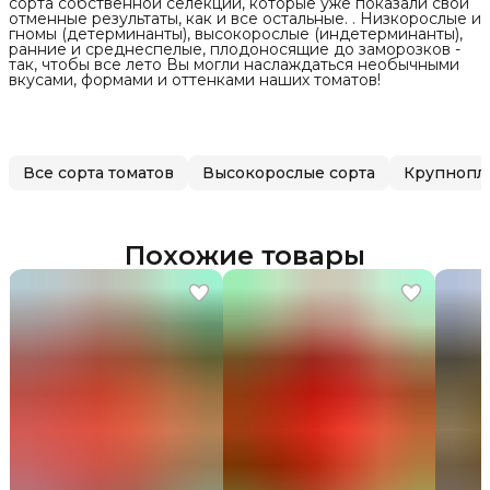
сорта собственной селекции, которые уже показали свои
отменные результаты, как и все остальные. . Низкорослые и
гномы (детерминанты), высокорослые (индетерминанты),
ранние и среднеспелые, плодоносящие до заморозков -
так, чтобы все лето Вы могли наслаждаться необычными
вкусами, формами и оттенками наших томатов!
Все сорта томатов
Высокорослые сорта
Крупнопл
Похожие товары