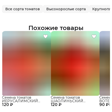
Все сорта томатов
Высокорослые сорта
Крупнопл
Похожие товары
Семена томатов
Семена томатов
Семен
ИЕРУСАЛИМСКИЙ
ШАОЛИНЬСКИЙ
ВОТЕР
120 ₽
ГИГАНТ сорт для
120 ₽
ВЕЛИКАН сорт для
90 ₽
открыт
1
открытого грунта и
открытого грунта и
теплиц
теплиц
теплиц