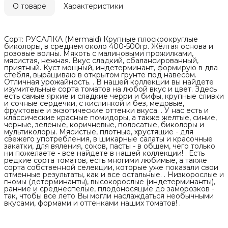
О товаре
Характеристики
Сорт: РУСАЛКА (Mermaid) Крупные плоскоокруглые
биколоры, в среднем около 400-500гр. Жёлтая основа и
розовые волны. Мякоть с малиновыми прожилками,
мясистая, нежная. Вкус сладкий, сбалансированный,
приятный. Куст мощный, индетерминант, формирую в два
стебля, выращиваю в открытом грунте под навесом.
Отличная урожайность. . В нашей коллекции вы найдете
изумительные сорта томатов на любой вкус и цвет. Здесь
есть самые яркие и сладкие черри и бифы, крупные сливки
и сочные сердечки, с кислинкой и без, медовые,
фруктовые и экзотические оттенки вкуса. . У нас есть и
классические красные помидоры, а также желтые, синие,
черные, зеленые, коричневые, полосатые, биколоры и
мультиколоры. Мясистые, плотные, хрустящие - для
свежего употребления, в шикарные салаты и красочные
закатки, для вяления, соков, пасты - в общем, чего только
ни пожелаете - все найдете в нашей коллекции! . Есть
редкие сорта томатов, есть многими любимые, а также
сорта собственной селекции, которые уже показали свои
отменные результаты, как и все остальные. . Низкорослые и
гномы (детерминанты), высокорослые (индетерминанты),
ранние и среднеспелые, плодоносящие до заморозков -
так, чтобы все лето Вы могли наслаждаться необычными
вкусами, формами и оттенками наших томатов! .