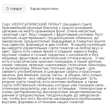
О товаре
Характеристики
Сорт: ИЕРУСАЛИМСКИЙ ГИГАНТ (Jerusalem Giant)
Красивейший крупный биколор с красно-розовыми
щёчками на жёлто-оранжевом фоне. Очень мясистый,
салатный сорт. Вкус сладкий с фруктовыми нотками. Куст
крепкий, индетерминант, плодоношение обильное, до
заморозков, среднеспелый. Выращиваю в открытом грунте
под навесом, формирую в два стебля. . В нашей коллекции
вы найдете изумительные сорта томатов на любой вкус и
цвет. Здесь есть самые яркие и сладкие черри и бифы,
крупные сливки и сочные сердечки, с кислинкой и без,
медовые, фруктовые и экзотические оттенки вкуса. . У нас
есть и классические красные помидоры, а также желтые,
синие, черные, зеленые, коричневые, полосатые, биколоры
и мультиколоры. Мясистые, плотные, хрустящие - для
свежего употребления, в шикарные салаты и красочные
закатки, для вяления, соков, пасты - в общем, чего только
ни пожелаете - все найдете в нашей коллекции! . Есть
редкие сорта томатов, есть многими любимые, а также
сорта собственной селекции, которые уже показали свои
отменные результаты, как и все остальные. . Низкорослые и
гномы (детерминанты), высокорослые (индетерминанты),
ранние и среднеспелые, плодоносящие до заморозков -
так, чтобы все лето Вы могли наслаждаться необычными
вкусами, формами и оттенками наших томатов! .