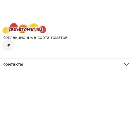
открытого грунта и
теплиц
теплиц
теплиц
Коллекционные сорта томатов
Контакты
Адрес
Нижегородская обл. д. Румянцево
Режим работы
Пн-Вс с 10-22
Эл. почта
freshtomat@yandex.ru