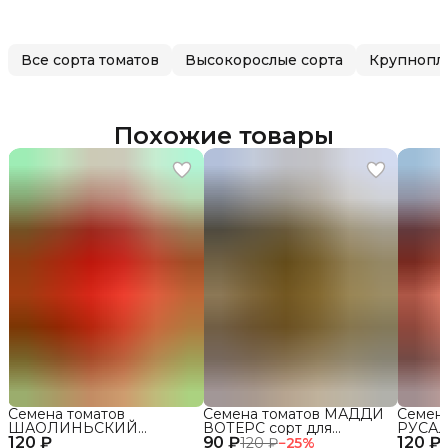
Все сорта томатов
Высокорослые сорта
Крупнопл
Похожие товары
Семена томатов
Семена томатов МАДДИ
Семена
ШАОЛИНЬСКИЙ
ВОТЕРС сорт для
РУСАЛ
120 ₽
ВЕЛИКАН сорт для
90 ₽
открытого грунта и
120 ₽
открыт
120 ₽
−
25
%