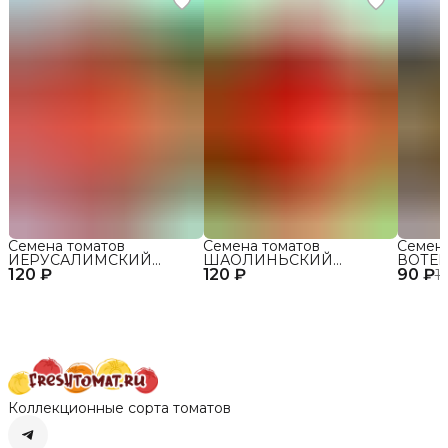
Семена томатов
Семена томатов
Семен
ИЕРУСАЛИМСКИЙ
ШАОЛИНЬСКИЙ
ВОТЕР
120 ₽
ГИГАНТ сорт для
120 ₽
ВЕЛИКАН сорт для
90 ₽
открыт
1
открытого грунта и
открытого грунта и
теплиц
теплиц
теплиц
Коллекционные сорта томатов