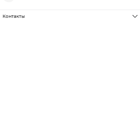
Контакты
Адрес
Нижегородская обл. д. Румянцево
Режим работы
Пн-Вс с 10-22
Эл. почта
freshtomat@yandex.ru