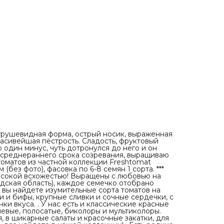
вы найдете изумительные сорта томатов на любой вкус
цвет. Здесь есть самые яркие и сладкие черри и бифы,
крупные сливки и сочные сердечки, с кислинкой и без,
медовые, фруктовые и экзотические оттенки вкуса. . У 
есть и классические красные помидоры, а также желтые
синие, черные, зеленые, коричневые, полосатые, бикол
и мультиколоры. Мясистые, плотные, хрустящие - для
свежего употребления, в шикарные салаты и красочны
закатки, для вяления, соков, пасты - в общем, чего тольк
пожелаете - все найдете в нашей коллекции! . Есть ред
сорта томатов, есть многими любимые, а также сорта
собственной селекции, которые уже показали свои
отменные результаты, как и все остальные. . Низкоросл
гномы (детерминанты), высокорослые (индетерминанты)
ранние и среднеспелые, плодоносящие до заморозков 
так, чтобы все лето Вы могли наслаждаться необычным
вкусами, формами и оттенками наших томатов!
рушевидная форма, острый носик, выраженная
расивейшая пёстрость. Сладость, фруктовый
о один минус, чуть дотронулся до него и он
т, среднераннего срока созревания, выращиваю
томатов из частной коллекции Freshtomat
(без фото), фасовка по 6-8 семян 1 сорта. ***
ысокой всхожестью! Выращены с любовью на
дская область), каждое семечко отобрано
 вы найдете изумительные сорта томатов на
и и бифы, крупные сливки и сочные сердечки, с
ки вкуса. . У нас есть и классические красные
невые, полосатые, биколоры и мультиколоры.
, в шикарные салаты и красочные закатки, для