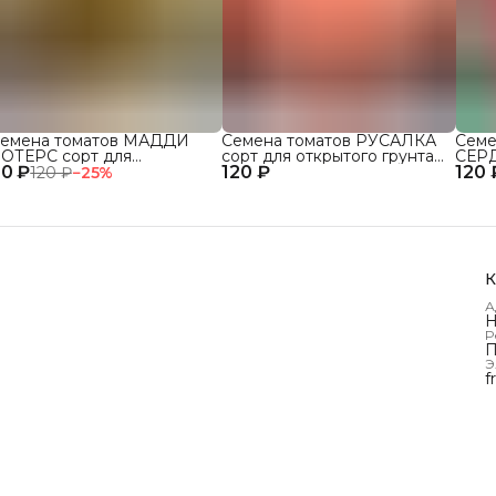
емена томатов МАДДИ
Семена томатов РУСАЛКА
Семе
ОТЕРС сорт для
сорт для открытого грунта
СЕР
0 ₽
ткрытого грунта и теплиц
120 ₽
и теплиц
120 
сорт
120 ₽
−
25
%
и те
К
А
Н
Р
П
Э
f