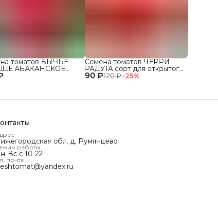
на томатов БЫЧЬЕ
Семена томатов ЧЕРРИ
ДЦЕ АБАКАНСКОЕ
РАДУГА сорт для открытого
₽
 для открытого грунта
90 ₽
грунта и теплиц
120 ₽
−
25
%
плиц
онтакты
дрес
ижегородская обл. д. Румянцево
ежим работы
н-Вс с 10-22
л. почта
reshtomat@yandex.ru