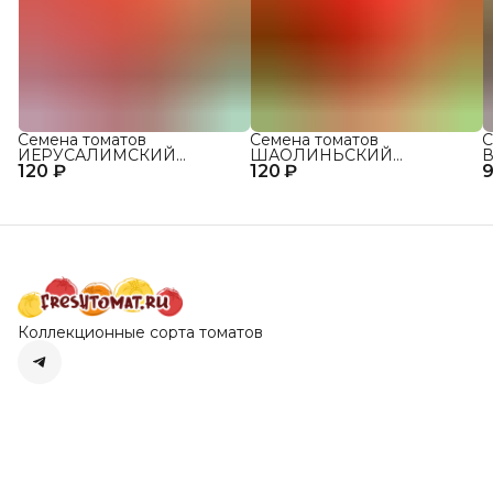
Семена томатов
Семена томатов
С
ИЕРУСАЛИМСКИЙ
ШАОЛИНЬСКИЙ
В
120 ₽
ГИГАНТ сорт для открытого
120 ₽
ВЕЛИКАН сорт для
9
о
грунта и теплиц
открытого грунта и теплиц
Коллекционные сорта томатов