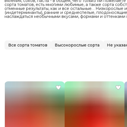
вяления, соков, пасты - в общем, чего только ни пожелаете
сорта томатов, есть многими любимые, а также сорта собс
отменные результаты, как и все остальные. . Низкорослые
(индетерминанты), ранние и среднеспелые, плодоносящие д
наслаждаться необычными вкусами, формами и оттенками 
Все сорта томатов
Высокорослые сорта
Не указа