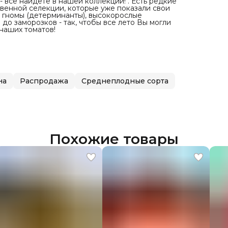
 - все найдете в нашей коллекции! . Есть редкие
твенной селекции, которые уже показали свои
 и гномы (детерминанты), высокорослые
о заморозков - так, чтобы все лето Вы могли
наших томатов!
на
Распродажа
Среднеплодные сорта
Похожие товары