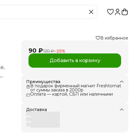
В избранное
90 ₽
120 ₽
−
25
%
Добавить в корзину
ё,
,
Преимущества
ин
В подарок фирменный магнит Freshtomat
но
от суммы заказа в 2000р
рока
Оплата — картой, СБП или наличными
ции
 1
Доставка
ю на
ции