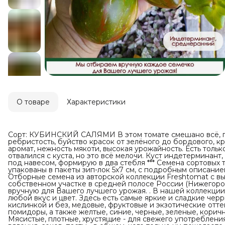
О товаре
Характеристики
Сорт: КУБИНСКИЙ САЛЯМИ В этом томате смешано всё, г
ребристость, буйство красок от зелёного до бордового, к
аромат, нежность мякоти, высокая урожайность. Есть тольк
отвалился с куста, но это всё мелочи. Куст индетерминан
под навесом, формирую в два стебля *** Семена сортовых 
упакованы в пакеты зип-лок 5х7 см, с подробным описанием 
Отборные семена из авторской коллекции Freshtomat с в
собственном участке в средней полосе России (Нижегоро
вручную для Вашего лучшего урожая. . В нашей коллекции
любой вкус и цвет. Здесь есть самые яркие и сладкие черр
кислинкой и без, медовые, фруктовые и экзотические оттен
помидоры, а также желтые, синие, черные, зеленые, корич
Мясистые, плотные, хрустящие - для свежего употребления