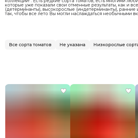
коллекции! . Есть редкие сорта томатов, есть многими люб
которые уже показали свои отменные результаты, как и все
(детерминанты), высокорослые (индетерминанты), ранние
так, чтобы все лето Вы могли наслаждаться необычными в
Все сорта томатов
Не указана
Низкорослые сорт