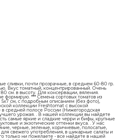
цвет. Здесь есть самые яркие и сладкие черри и бифы,
крупные сливки и сочные сердечки, с кислинкой и без,
медовые, фруктовые и экзотические оттенки вкуса. . У 
есть и классические красные помидоры, а также желтые
синие, черные, зеленые, коричневые, полосатые, бикол
и мультиколоры. Мясистые, плотные, хрустящие - для
свежего употребления, в шикарные салаты и красочны
закатки, для вяления, соков, пасты - в общем, чего тольк
пожелаете - все найдете в нашей коллекции! . Есть ред
сорта томатов, есть многими любимые, а также сорта
собственной селекции, которые уже показали свои
отменные результаты, как и все остальные. . Низкоросл
гномы (детерминанты), высокорослые (индетерминанты)
ранние и среднеспелые, плодоносящие до заморозков 
так, чтобы все лето Вы могли наслаждаться необычным
вкусами, формами и оттенками наших томатов!
сливки, почти прозрачные, в среднем 60-80 гр.
тью. Вкус томатный, концентрированный. Очень
0 см. в высоту. Для консервации, вяления.
е формирую. *** Семена сортовых томатов из
 5х7 см, с подробным описанием (без фото),
орской коллекции Freshtomat с высокой
е в средней полосе России (Нижегородская
учшего урожая. . В нашей коллекции вы найдете
есть самые яркие и сладкие черри и бифы, крупные
уктовые и экзотические оттенки вкуса. . У нас
иние, черные, зеленые, коричневые, полосатые,
 для свежего употребления, в шикарные салаты и
его только ни пожелаете - все найдете в нашей