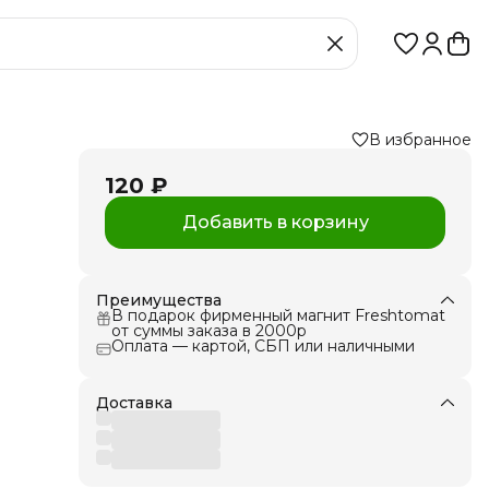
В избранное
120 ₽
Добавить в корзину
Преимущества
лее
В подарок фирменный магнит Freshtomat
 в
от суммы заказа в 2000р
Оплата — картой, СБП или наличными
м, с
 1
Доставка
ю на
ции
 и