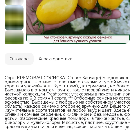
О товаре
Характеристики
Сорт: КРЕМОВАЯ СОСИСКА (Cream Sausage) Бледно-жёлтые 
одномерные, плотные, с толстыми стенками и густой мяко
хорошая урожайность. Куст штамб, детерминант, не более 8
Выращиваю в открытом грунте, после первой кисти никак н
частной коллекции Freshtomat упакованы в пакеты зип-лок
фасовка по 6-8 семян 1 сорта. *** Отборные семена из авт
всхожестью! Выращены с любовью на собственном участк
область), каждое семечко отобрано вручную для Вашего л
изумительные сорта томатов на любой вкус и цвет. Здесь 
сливки и сочные сердечки, с кислинкой и без, медовые, фр
есть и классические красные помидоры, а также желтые, с
биколоры и мультиколоры. Мясистые, плотные, хрустящие -
красочные закатки, для вяления, соков, пасты - в общем, ч