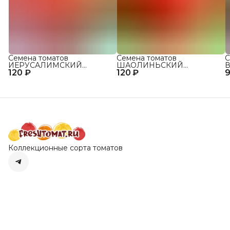
Семена томатов
Семена томатов
С
ИЕРУСАЛИМСКИЙ
ШАОЛИНЬСКИЙ
В
120 ₽
ГИГАНТ сорт для открытого
120 ₽
ВЕЛИКАН сорт для
9
о
грунта и теплиц
открытого грунта и теплиц
Коллекционные сорта томатов