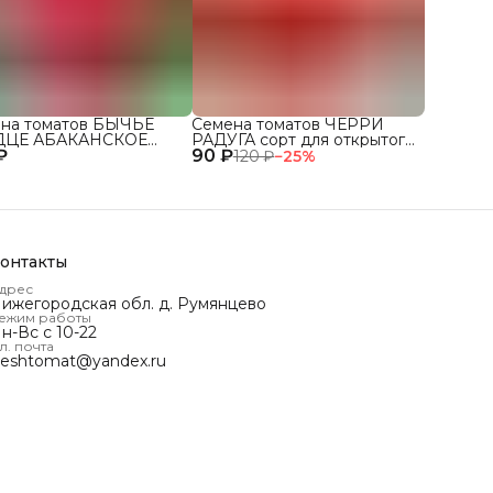
на томатов БЫЧЬЕ
Семена томатов ЧЕРРИ
ДЦЕ АБАКАНСКОЕ
РАДУГА сорт для открытого
₽
 для открытого грунта
90 ₽
грунта и теплиц
120 ₽
−
25
%
плиц
онтакты
дрес
ижегородская обл. д. Румянцево
ежим работы
н-Вс с 10-22
л. почта
reshtomat@yandex.ru