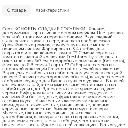
О товаре
Характеристики
Сорт: КОНФЕТЫ СЛАДКИЕ СОСУЛЬКИ . Ранние,
детерминант, гора сливок с острым носиком. Цвет розово-
зелёный, штрихами и переплетениями. Вкус сладкий,
выше всяких похвал, в середине лета вообще сахар.
Урожайность огромная, сам куст чуть выше метра с
поникшим листом. Формировка в 3-4 стебля, для
открытого и защищённого грунта. *** Семена сортовых
томатов из частной коллекции Freshtomat упакованы в
пакеты зип-лок 5х7 см, с подробным описанием (без фото),
фасовка по 6-8 семян 1 сорта. *** Отборные семена из
авторской коллекции Freshtomat с высокой всхожестью!
Выращены с любовью на собственном участке в средней
полосе России (Нижегородская область), каждое семечко
отобрано вручную для Вашего лучшего урожая. . В нашей
коллекции вы найдете изумительные сорта томатов на
любой вкус и цвет. Здесь есть самые яркие и сладкие
черри и бифы, крупные сливки и сочные сердечки, с
кислинкой и без, медовые, фруктовые и экзотические
оттенки вкуса. . У нас есть и классические красные
помидоры, а также желтые, синие, черные, зеленые,
коричневые, полосатые, биколоры и мультиколоры.
Мясистые, плотные, хрустящие - для свежего
употребления, в шикарные салаты и красочные закатки,
для вяления, соков, пасты - в общем, чего только ни
пожелаете - все найдете в нашей коллекции! . Есть редкие