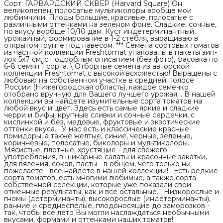
Сорт: ГАРВАРДСКИЙ СКВЕР (Harvard Square) Он
великолепен, полосатые мультиколоры вообще мои
любимчики. Плоды большие, красивые, полосатые с
различными оттенками на зелёном фоне. Сладкие, сочные,
по вкусу вообще 10/10 дам. Куст индетерминантный,
урожайный, формирование в 1-2 стебля, выращиваю в
открытом грунте под навесом. *** Семена сортовых томатов
из частной коллекции Freshtomat упакованы в пакеты зип-
лок 5х7 см, с подробным описанием (без фото), фасовка по
6-8 семян 1 сорта. \ Отборные семена из авторской
коллекции Freshtomat с высокой всхожестью! Выращены с
любовью на собственном участке в средней полосе
России (Нижегородская область), каждое семечко
отобрано вручную для Вашего лучшего урожая. . В нашей
коллекции вы найдете изумительные сорта томатов на
любой вкус и цвет. Здесь есть самые яркие и сладкие
черри и бифы, крупные сливки и сочные сердечки, с
кислинкой и без, медовые, фруктовые и экзотические
оттенки вкуса. . У нас есть и классические красные
помидоры, а также желтые, синие, черные, зеленые,
коричневые, полосатые, биколоры и мультиколоры.
Мясистые, плотные, хрустящие - для свежего
употребления, в шикарные салаты и красочные закатки,
для вяления, соков, пасты - в общем, чего только ни
пожелаете - все найдете в нашей коллекции! . Есть редкие
сорта томатов, есть многими любимые, а также сорта
собственной селекции, которые уже показали свои
отменные результаты, как и все остальные. . Низкорослые и
гномы (детерминанты), высокорослые (индетерминанты),
ранние и среднеспелые, плодоносящие до заморозков -
так, чтобы все лето Вы могли наслаждаться необычными
вкусами, формами и оттенками наших томатов! .