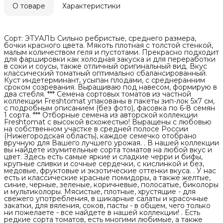
О товаре
Характеристики
Сорт: ЭТУАЛЬ Сильно ребристые, среднего размера,
бочки красного цвета. Мякоть плотная с толстой стенкой,
малым количеством геля и пустотами. Прекрасно подходит
для фаршировки как холодная закуска и для переработки
в соки и соусы, также отличный оригинальный вид. Вкус
классический томатный оптимально сбалансированный.
Куст индетерминант, усыпан плодами, с среднеранним
сроком созревания. Выращиваю под навесом, формирую в
два стебля. *** Семена сортовых томатов из частной
коллекции Freshtomat упакованы в пакеты зип-лок 5х7 см,
с подробным описанием (без фото), фасовка по 6-8 семян
1 сорта. *** Отборные семена из авторской коллекции
Freshtomat с высокой всхожестью! Выращены с любовью
на собственном участке в средней полосе России
(Нижегородская область), каждое семечко отобрано
вручную для Вашего лучшего урожая. . В нашей коллекции
вы найдете изумительные сорта томатов на любой вкус и
цвет. Здесь есть самые яркие и сладкие черри и бифы,
крупные сливки и сочные сердечки, с кислинкой и без,
медовые, фруктовые и экзотические оттенки вкуса. . У нас
есть и классические красные помидоры, а также желтые,
синие, черные, зеленые, коричневые, полосатые, биколоры
и мультиколоры. Мясистые, плотные, хрустящие - для
свежего употребления, в шикарные салаты и красочные
закатки, для вяления, соков, пасты - в общем, чего только
ни пожелаете - все найдете в нашей коллекции! . Есть
редкие сорта томатов, есть многими любимые, а также