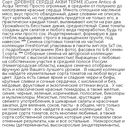
Сорт: ДРЕВНЕЕ СЕРДЦЕ АКВИ ТЕРМЕ (Cuore Antico di
Acqui Terme) Просто огромные, в среднем от полукило до
килограмма красные сердца. Мякоть сплошное масляное
мясо, вкус просто обалденный, даже словами не описать.
Куст крепкий, но подвязывать придётся не только его, а
практически каждый томат, выламывают кисти на раз-два.
Урожайность бесстыже дикая, среднеспелый. Сами томаты
созданы для салатов и любого вида переработки, будь то
паста или просто сок. Индетерминант, формирую в два
стебля, выращиваю строго в защищённом грунте, под
навесом. *** Семена сортовых томатов из частной
коллекции Freshtomat упакованы в пакеты зип-лок 5х7 см,
с подробным описанием (без фото), фасовка по 6-8 семян
1 сорта. *** Отборные семена из авторской коллекции
Freshtomat с высокой всхожестью! Выращены с любовью
на собственном участке в средней полосе России
(Нижегородская область), каждое семечко отобрано
вручную для Вашего лучшего урожая. . В нашей коллекции
вы найдете изумительные сорта томатов на любой вкус и
цвет. Здесь есть самые яркие и сладкие черри и бифы,
крупные сливки и сочные сердечки, с кислинкой и без,
медовые, фруктовые и экзотические оттенки вкуса. . У нас
есть и классические красные помидоры, а также желтые,
синие, черные, зеленые, коричневые, полосатые, биколоры
и мультиколоры. Мясистые, плотные, хрустящие - для
свежего употребления, в шикарные салаты и красочные
закатки, для вяления, соков, пасты - в общем, чего только
ни пожелаете - все найдете в нашей коллекции! . Есть
редкие сорта томатов, есть многими любимые, а также
сорта собственной селекции, которые уже показали свои
отменные результаты, как и все остальные. . Низкорослые и
гномы (детерминанты), высокорослые (индетерминанты),