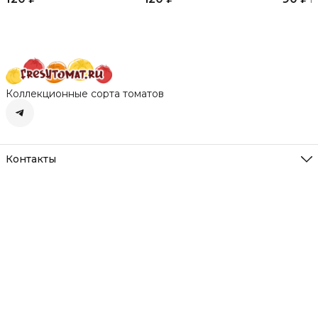
открытого грунта и
открытого грунта и
теплиц
теплиц
теплиц
Коллекционные сорта томатов
Контакты
Адрес
Нижегородская обл. д. Румянцево
Режим работы
Пн-Вс с 10-22
Эл. почта
freshtomat@yandex.ru