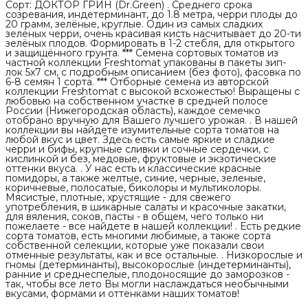
Сорт: ДОКТОР ГРИН (Dr.Green) . Среднего срока
созревания, индетерминант, до 1.8 метра, черри плоды до
20 грамм, зелёные, круглые. Один из самых сладких
зелёных черри, очень красивая кисть насчитывает до 20-ти
зелёных плодов. Формировать в 1-2 стебля, для открытого
и защищённого грунта. *** Семена сортовых томатов из
частной коллекции Freshtomat упакованы в пакеты зип-
лок 5х7 см, с подробным описанием (без фото), фасовка по
6-8 семян 1 сорта. *** Отборные семена из авторской
коллекции Freshtomat с высокой всхожестью! Выращены с
любовью на собственном участке в средней полосе
России (Нижегородская область), каждое семечко
отобрано вручную для Вашего лучшего урожая. . В нашей
коллекции вы найдете изумительные сорта томатов на
любой вкус и цвет. Здесь есть самые яркие и сладкие
черри и бифы, крупные сливки и сочные сердечки, с
кислинкой и без, медовые, фруктовые и экзотические
оттенки вкуса. . У нас есть и классические красные
помидоры, а также желтые, синие, черные, зеленые,
коричневые, полосатые, биколоры и мультиколоры.
Мясистые, плотные, хрустящие - для свежего
употребления, в шикарные салаты и красочные закатки,
для вяления, соков, пасты - в общем, чего только ни
пожелаете - все найдете в нашей коллекции! . Есть редкие
сорта томатов, есть многими любимые, а также сорта
собственной селекции, которые уже показали свои
отменные результаты, как и все остальные. . Низкорослые и
гномы (детерминанты), высокорослые (индетерминанты),
ранние и среднеспелые, плодоносящие до заморозков -
так, чтобы все лето Вы могли наслаждаться необычными
вкусами, формами и оттенками наших томатов!