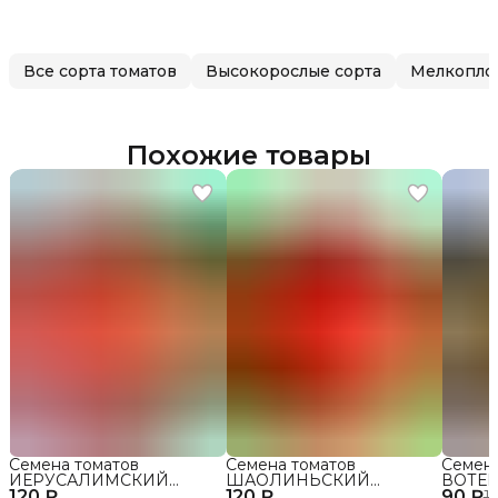
Все сорта томатов
Высокорослые сорта
Мелкопло
Похожие товары
Семена томатов
Семена томатов
Семен
ИЕРУСАЛИМСКИЙ
ШАОЛИНЬСКИЙ
ВОТЕР
120 ₽
ГИГАНТ сорт для
120 ₽
ВЕЛИКАН сорт для
90 ₽
открыт
1