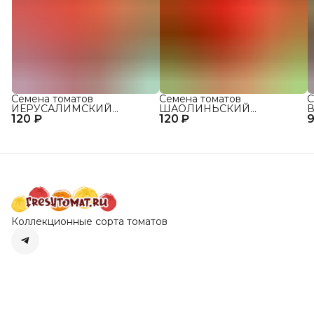
Семена томатов
Семена томатов
С
ИЕРУСАЛИМСКИЙ
ШАОЛИНЬСКИЙ
В
120 ₽
ГИГАНТ сорт для открытого
120 ₽
ВЕЛИКАН сорт для
9
о
грунта и теплиц
открытого грунта и теплиц
Коллекционные сорта томатов