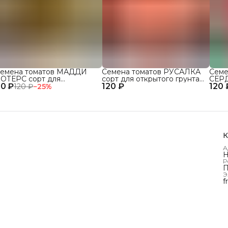
емена томатов МАДДИ
Семена томатов РУСАЛКА
Семе
ОТЕРС сорт для
сорт для открытого грунта
СЕР
0 ₽
ткрытого грунта и теплиц
120 ₽
и теплиц
120 
сорт
120 ₽
−
25
%
и те
К
А
Н
Р
П
Э
f