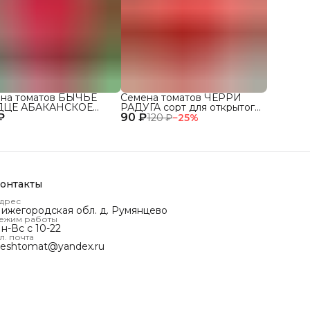
на томатов БЫЧЬЕ
Семена томатов ЧЕРРИ
ДЦЕ АБАКАНСКОЕ
РАДУГА сорт для открытого
₽
 для открытого грунта
90 ₽
грунта и теплиц
120 ₽
−
25
%
плиц
онтакты
дрес
ижегородская обл. д. Румянцево
ежим работы
н-Вс с 10-22
л. почта
reshtomat@yandex.ru