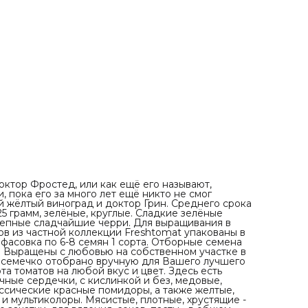
полосе России (Нижегородская область), каждое семе
отобрано вручную для Вашего лучшего урожая. . В на
коллекции вы найдете изумительные сорта томатов на
любой вкус и цвет. Здесь есть самые яркие и сладкие 
и бифы, крупные сливки и сочные сердечки, с кислинко
без, медовые, фруктовые и экзотические оттенки вкуса. 
нас есть и классические красные помидоры, а также
желтые, синие, черные, зеленые, коричневые, полосаты
биколоры и мультиколоры. Мясистые, плотные, хрустящи
для свежего употребления, в шикарные салаты и красо
закатки, для вяления, соков, пасты - в общем, чего тольк
пожелаете - все найдете в нашей коллекции! . Есть ред
сорта томатов, есть многими любимые, а также сорта
собственной селекции, которые уже показали свои
отменные результаты, как и все остальные. . Низкоросл
гномы (детерминанты), высокорослые (индетерминанты)
ранние и среднеспелые, плодоносящие до заморозков 
так, чтобы все лето Вы могли наслаждаться необычным
вкусами, формами и оттенками наших томатов! .
октор Фростед, или как ещё его называют,
 пока его за много лет ещё никто не смог
й жёлтый виноград и доктор Грин. Среднего срока
5 грамм, зелёные, круглые. Сладкие зелёные
лепные сладчайшие черри. Для выращивания в
ов из частной коллекции Freshtomat упакованы в
 фасовка по 6-8 семян 1 сорта. Отборные семена
! Выращены с любовью на собственном участке в
 семечко отобрано вручную для Вашего лучшего
а томатов на любой вкус и цвет. Здесь есть
чные сердечки, с кислинкой и без, медовые,
лассические красные помидоры, а также желтые,
 и мультиколоры. Мясистые, плотные, хрустящие -