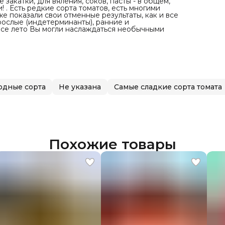
закатки, для вяления, соков, пасты - в общем,
! . Есть редкие сорта томатов, есть многими
е показали свои отменные результаты, как и все
рослые (индетерминанты), ранние и
все лето Вы могли наслаждаться необычными
одные сорта
Не указана
Самые сладкие сорта томата
Похожие товары