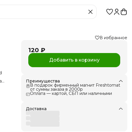
В избранное
120 ₽
Добавить в корзину
d
а
Преимущества
ь
В подарок фирменный магнит Freshtomat
д и
от суммы заказа в 2000р
нт,
Оплата — картой, СБП или наличными
.
ь
Доставка
ена
анием
мена
тью!
ей