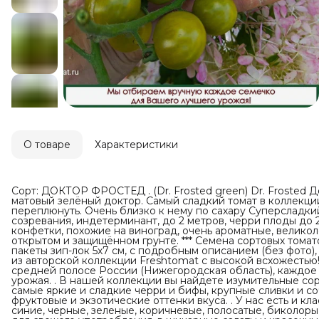
О товаре
Характеристики
Сорт: ДОКТОР ФРОСТЕД . (Dr. Frosted green) Dr. Frosted Д
матовый зелёный доктор. Самый сладкий томат в коллекции,
переплюнуть. Очень близко к нему по сахару Суперсладки
созревания, индетерминант, до 2 метров, черри плоды до 2
конфетки, похожие на виноград, очень ароматные, велико
открытом и защищённом грунте. *** Семена сортовых томат
пакеты зип-лок 5х7 см, с подробным описанием (без фото),
из авторской коллекции Freshtomat с высокой всхожестью
средней полосе России (Нижегородская область), каждое
урожая. . В нашей коллекции вы найдете изумительные сорт
самые яркие и сладкие черри и бифы, крупные сливки и со
фруктовые и экзотические оттенки вкуса. . У нас есть и к
синие, черные, зеленые, коричневые, полосатые, биколоры