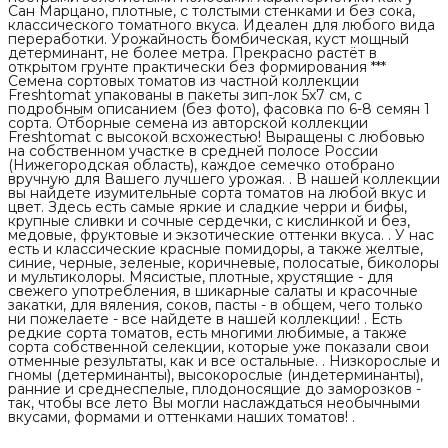
Сан Марцано, плотные, с толстыми стенками и без сока,
классического томатного вкуса. Идеален для любого вида
переработки. Урожайность бомбическая, куст мощный
детерминант, не более метра. Прекрасно растёт в
открытом грунте практически без формирования ***
Семена сортовых томатов из частной коллекции
Freshtomat упакованы в пакеты зип-лок 5х7 см, с
подробным описанием (без фото), фасовка по 6-8 семян 1
сорта. Отборные семена из авторской коллекции
Freshtomat с высокой всхожестью! Выращены с любовью
на собственном участке в средней полосе России
(Нижегородская область), каждое семечко отобрано
вручную для Вашего лучшего урожая. . В нашей коллекции
вы найдете изумительные сорта томатов на любой вкус и
цвет. Здесь есть самые яркие и сладкие черри и бифы,
крупные сливки и сочные сердечки, с кислинкой и без,
медовые, фруктовые и экзотические оттенки вкуса. . У нас
есть и классические красные помидоры, а также желтые,
синие, черные, зеленые, коричневые, полосатые, биколоры
и мультиколоры. Мясистые, плотные, хрустящие - для
свежего употребления, в шикарные салаты и красочные
закатки, для вяления, соков, пасты - в общем, чего только
ни пожелаете - все найдете в нашей коллекции! . Есть
редкие сорта томатов, есть многими любимые, а также
сорта собственной селекции, которые уже показали свои
отменные результаты, как и все остальные. . Низкорослые и
гномы (детерминанты), высокорослые (индетерминанты),
ранние и среднеспелые, плодоносящие до заморозков -
так, чтобы все лето Вы могли наслаждаться необычными
вкусами, формами и оттенками наших томатов! .