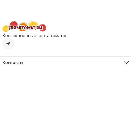
открытого грунта и
открытого грунта и
теплиц
теплиц
теплиц
Коллекционные сорта томатов
Контакты
Адрес
Нижегородская обл. д. Румянцево
Режим работы
Пн-Вс с 10-22
Эл. почта
freshtomat@yandex.ru