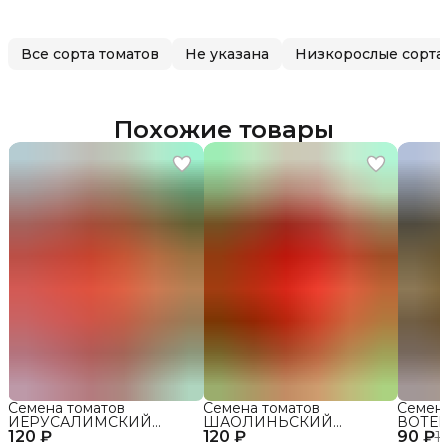
Все сорта томатов
Не указана
Низкорослые сорта
Похожие товары
Семена томатов
Семена томатов
Семен
ИЕРУСАЛИМСКИЙ
ШАОЛИНЬСКИЙ
ВОТЕР
120 ₽
ГИГАНТ сорт для
120 ₽
ВЕЛИКАН сорт для
90 ₽
открыт
1