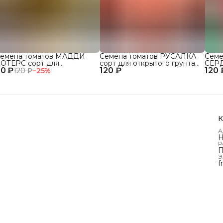
емена томатов МАДДИ
Семена томатов РУСАЛКА
Семе
ОТЕРС сорт для
сорт для открытого грунта
СЕР
0 ₽
ткрытого грунта и теплиц
120 ₽
и теплиц
120 
сорт
120 ₽
−
25
%
и те
К
А
Н
Р
П
Э
f