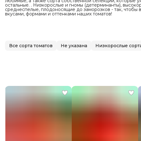
любимые, а также сорта собственной селекции, которые уж
остальные. . Низкорослые и гномы (детерминанты), высоко
среднеспелые, плодоносящие до заморозков - так, чтобы 
вкусами, формами и оттенками наших томатов!
Все сорта томатов
Не указана
Низкорослые сорт