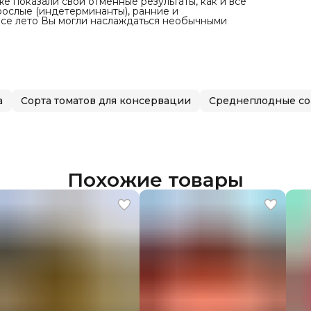
е показали свои отменные результаты, как и все
рослые (индетерминанты), ранние и
все лето Вы могли наслаждаться необычными
а
Сорта томатов для консервации
Среднеплодные со
Похожие товары