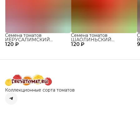
Семена томатов
Семена томатов
С
ИЕРУСАЛИМСКИЙ
ШАОЛИНЬСКИЙ
В
120 ₽
ГИГАНТ сорт для открытого
120 ₽
ВЕЛИКАН сорт для
9
о
грунта и теплиц
открытого грунта и теплиц
Коллекционные сорта томатов