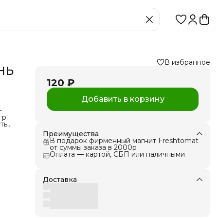
В избранное
НЬ
120 ₽
Добавить в корзину
-
гр.
тью,
Преимущества
В подарок фирменный магнит Freshtomat
от суммы заказа в 2000р
ной
Оплата — картой, СБП или наличными
м, с
 1
ю на
Доставка
ции
 и