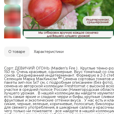
О товаре
Характеристики
Сорт: ДЕВИЧИЙ ОГОНЬ (Maiden's Fire ) . Круглые тёмно-ро
150 гр. Очень красивые, одномерные. Вкус томатный со сла
соков. Среднеранний индетерминант. Формирую в 2-3 стеб
Селекция Марка МакКинсли *** Семена сортовых томатов и
пакеты зип-лок 5х7 см, с подробным описанием (без фото), 
семена из авторской коллекции Freshtomat с высокой вс
участке в средней полосе России (Нижегородская област
лучшего урожая. . В нашей коллекции вы найдете изумител
есть самые яркие и сладкие черри и бифы, крупные сливки
фруктовые и экзотические оттенки вкуса. . У нас есть и к
синие, черные, зеленые, коричневые, полосатые, биколоры
для свежего употребления, в шикарные салаты и красочные 
чего только ни пожелаете - все найдете в нашей коллекции