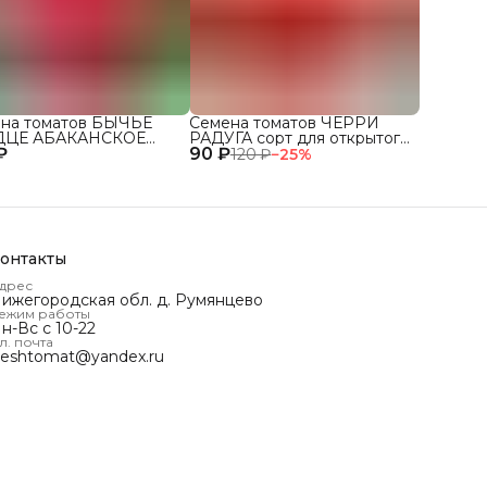
на томатов БЫЧЬЕ
Семена томатов ЧЕРРИ
ДЦЕ АБАКАНСКОЕ
РАДУГА сорт для открытого
₽
 для открытого грунта
90 ₽
грунта и теплиц
120 ₽
−
25
%
плиц
онтакты
дрес
ижегородская обл. д. Румянцево
ежим работы
н-Вс с 10-22
л. почта
reshtomat@yandex.ru