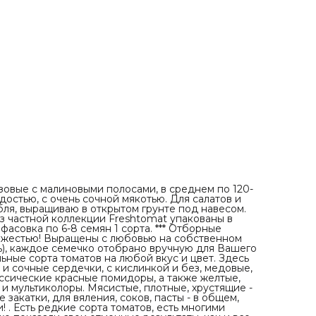
крупные сливки и сочные сердечки, с кислинкой и без,
медовые, фруктовые и экзотические оттенки вкуса. . У 
есть и классические красные помидоры, а также желтые
синие, черные, зеленые, коричневые, полосатые, бикол
и мультиколоры. Мясистые, плотные, хрустящие - для
свежего употребления, в шикарные салаты и красочны
закатки, для вяления, соков, пасты - в общем, чего тольк
пожелаете - все найдете в нашей коллекции! . Есть ред
сорта томатов, есть многими любимые, а также сорта
собственной селекции, которые уже показали свои
отменные результаты, как и все остальные. . Низкоросл
гномы (детерминанты), высокорослые (индетерминанты)
ранние и среднеспелые, плодоносящие до заморозков 
так, чтобы все лето Вы могли наслаждаться необычным
вкусами, формами и оттенками наших томатов!
зовые с малиновыми полосами, в среднем по 120-
достью, с очень сочной мякотью. Для салатов и
ля, выращиваю в открытом грунте под навесом.
з частной коллекции Freshtomat упакованы в
фасовка по 6-8 семян 1 сорта. *** Отборные
хожестью! Выращены с любовью на собственном
ь), каждое семечко отобрано вручную для Вашего
ьные сорта томатов на любой вкус и цвет. Здесь
 и сочные сердечки, с кислинкой и без, медовые,
лассические красные помидоры, а также желтые,
 и мультиколоры. Мясистые, плотные, хрустящие -
закатки, для вяления, соков, пасты - в общем,
! . Есть редкие сорта томатов, есть многими