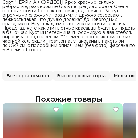
Сорт: ЧЕРРИ АККОРДЕОН Ярко-красные, сильно
ребристые, размером не больше грецкого ореха. Очень
плотные, почти без сока и семян, одно мясо. Растут
огромными сложными гроздями и дружно созревают,
лёжкость такая, что думаю долежат до новогодних
праздников. Вкус сладкий с кислинкой, почти классика.
Представляете как эти плотные красавцы будут выглядеть
в баночках. Куст индетерминант, формирую в два стебля,
выращиваю под навесом. *** Семена сортовых томатов из
частной коллекции Freshtomat упакованы в пакеты зип-
лок 5х7 см, с подробным описанием (без фото), фасовка по
6-8 семян 1 сорта.
Все сорта томатов
Высокорослые сорта
Мелкопло
Похожие товары