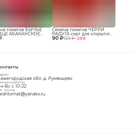
на томатов БЫЧЬЕ
Семена томатов ЧЕРРИ
ДЦЕ АБАКАНСКОЕ
РАДУГА сорт для открытого
₽
 для открытого грунта
90 ₽
грунта и теплиц
120 ₽
−
25
%
плиц
онтакты
дрес
ижегородская обл. д. Румянцево
ежим работы
н-Вс с 10-22
л. почта
reshtomat@yandex.ru