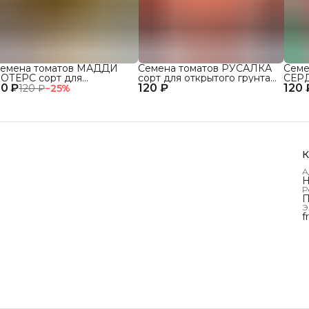
емена томатов МАДДИ
Семена томатов РУСАЛКА
Семе
ОТЕРС сорт для
сорт для открытого грунта
СЕР
0 ₽
ткрытого грунта и теплиц
120 ₽
и теплиц
120 
сорт
120 ₽
−
25
%
и те
К
А
Н
Р
П
Э
f