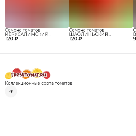
Семена томатов
Семена томатов
С
ИЕРУСАЛИМСКИЙ
ШАОЛИНЬСКИЙ
В
120 ₽
ГИГАНТ сорт для открытого
120 ₽
ВЕЛИКАН сорт для
9
о
грунта и теплиц
открытого грунта и теплиц
Коллекционные сорта томатов