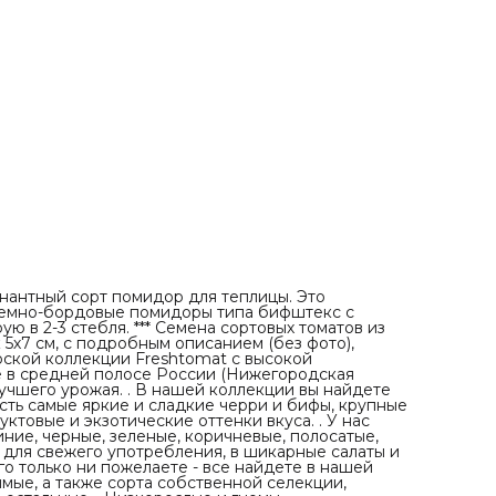
медовые, фруктовые и экзотические оттенки вкуса. . У 
есть и классические красные помидоры, а также желтые
синие, черные, зеленые, коричневые, полосатые, бикол
и мультиколоры. Мясистые, плотные, хрустящие - для
свежего употребления, в шикарные салаты и красочны
закатки, для вяления, соков, пасты - в общем, чего тольк
пожелаете - все найдете в нашей коллекции! . Есть ред
сорта томатов, есть многими любимые, а также сорта
собственной селекции, которые уже показали свои
отменные результаты, как и все остальные. . Низкоросл
гномы (детерминанты), высокорослые (индетерминанты)
ранние и среднеспелые, плодоносящие до заморозков 
так, чтобы все лето Вы могли наслаждаться необычным
вкусами, формами и оттенками наших томатов!
антный сорт помидор для теплицы. Это
 темно-бордовые помидоры типа бифштекс с
 в 2-3 стебля. *** Семена сортовых томатов из
 5х7 см, с подробным описанием (без фото),
орской коллекции Freshtomat с высокой
е в средней полосе России (Нижегородская
учшего урожая. . В нашей коллекции вы найдете
есть самые яркие и сладкие черри и бифы, крупные
уктовые и экзотические оттенки вкуса. . У нас
иние, черные, зеленые, коричневые, полосатые,
 для свежего употребления, в шикарные салаты и
его только ни пожелаете - все найдете в нашей
имые, а также сорта собственной селекции,