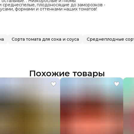
 остальные. . Низкорослые и гномы
 и среднеспелые, плодоносящие до заморозков -
кусами, формами и оттенками наших томатов!
на
Сорта томата для сока и соуса
Среднеплодные сор
Похожие товары