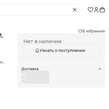
В избранное
,
Нет в наличии
Узнать о поступлении
 и
2-3
Доставка
ции
 1
ю на
ции
 и