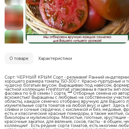
О товаре
Характеристики
Сорт: ЧЕРНЫЙ КРЫМ Сорт - реликвия! Ранний индетермин
хорошего размера томаты 150-300 г. Красно-пурпурные и
чудесно богатым вкусом. Выращиваю под навесом, формирую
частной коллекции Freshtomat упакованы в пакеты зип-лок
фасовка по 6-8 семян 1 сорта. *** Отборные семена из авт
всхожестью! Выращены с любовью на собственном участк
область), каждое семечко отобрано вручную для Вашего л
изумительные сорта томатов на любой вкус и цвет. Здесь 
сливки и сочные сердечки, с кислинкой и без, медовые, фр
есть и классические красные помидоры, а также желтые, с
биколоры и мультиколоры. Мясистые, плотные, хрустящие -
красочные закатки, для вяления, соков, пасты - в общем, ч
коллекции! . Есть редкие сорта томатов, есть многими люб