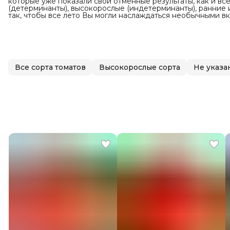
которые уже показали свои отменные результаты, как и все
(детерминанты), высокорослые (индетерминанты), ранние
так, чтобы все лето Вы могли наслаждаться необычными в
Все сорта томатов
Высокорослые сорта
Не указа