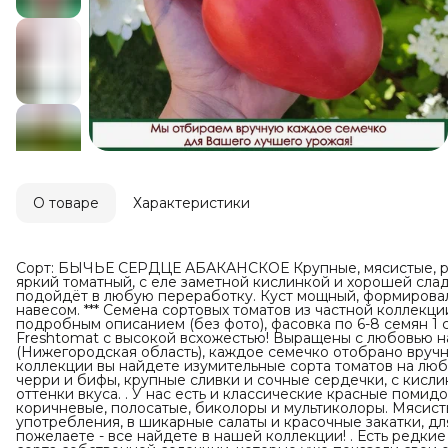
О товаре
Характеристики
Сорт: БЫЧЬЕ СЕРДЦЕ АБАКАНСКОЕ Крупные, мясистые, роз
яркий томатный, с еле заметной кислинкой и хорошей сла
подойдёт в любую переработку. Куст мощный, формировал
навесом. *** Семена сортовых томатов из частной коллекци
подробным описанием (без фото), фасовка по 6-8 семян 1
Freshtomat с высокой всхожестью! Выращены с любовью н
(Нижегородская область), каждое семечко отобрано вручн
коллекции вы найдете изумительные сорта томатов на любо
черри и бифы, крупные сливки и сочные сердечки, с кисли
оттенки вкуса. . У нас есть и классические красные помидо
коричневые, полосатые, биколоры и мультиколоры. Мясисты
употребления, в шикарные салаты и красочные закатки, для 
пожелаете - все найдете в нашей коллекции! . Есть редкие