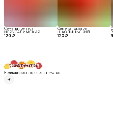
Семена томатов
Семена томатов
С
ИЕРУСАЛИМСКИЙ
ШАОЛИНЬСКИЙ
В
120 ₽
ГИГАНТ сорт для открытого
120 ₽
ВЕЛИКАН сорт для
9
о
грунта и теплиц
открытого грунта и теплиц
Коллекционные сорта томатов