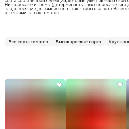
сорта собственной селекции, которые уже показали свои от
Низкорослые и гномы (детерминанты), высокорослые (инд
плодоносящие до заморозков - так, чтобы все лето Вы мо
оттенками наших томатов! .
Все сорта томатов
Высокорослые сорта
Крупноп