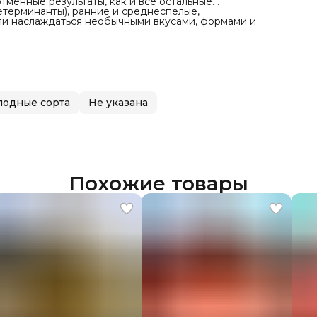
менные результаты, как и все остальные. .
етерминанты), ранние и среднеспелые,
гли наслаждаться необычными вкусами, формами и
лодные сорта
Не указана
Похожие товары