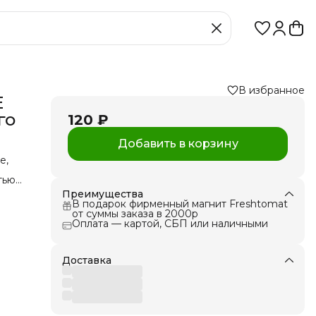
В избранное
Е
го
120 ₽
Добавить в корзину
е,
тью.
ю
Преимущества
В подарок фирменный магнит Freshtomat
от суммы заказа в 2000р
Оплата — картой, СБП или наличными
анием
мена
тью!
ей
Доставка
чко
шей
черри
й и