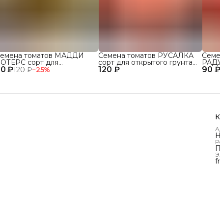
емена томатов МАДДИ
Семена томатов РУСАЛКА
Семе
ОТЕРС сорт для
сорт для открытого грунта
РАДУ
0 ₽
ткрытого грунта и теплиц
120 ₽
и теплиц
90 
грун
120 ₽
−
25
%
К
А
Н
Р
П
Э
f