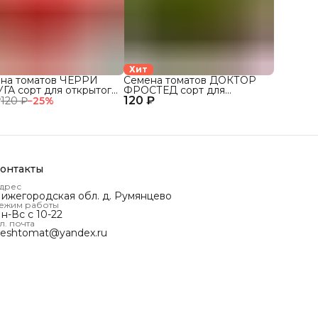
Хит
на томатов ЧЕРРИ
Семена томатов ДОКТОР
ГА сорт для открытого
ФРОСТЕД сорт для
₽
та и теплиц
120 ₽
открытого грунта и теплиц
120 ₽
−
25
%
онтакты
дрес
ижегородская обл. д. Румянцево
ежим работы
н-Вс с 10-22
л. почта
reshtomat@yandex.ru