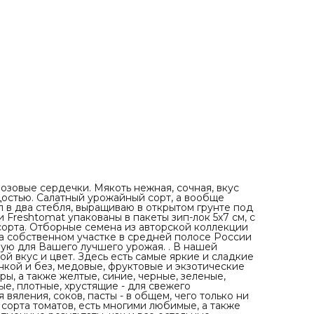
без, медовые, фруктовые и экзотические оттенки вкуса. 
нас есть и классические красные помидоры, а также
желтые, синие, черные, зеленые, коричневые, полосаты
биколоры и мультиколоры. Мясистые, плотные, хрустящи
для свежего употребления, в шикарные салаты и красо
закатки, для вяления, соков, пасты - в общем, чего тольк
пожелаете - все найдете в нашей коллекции! . Есть ред
сорта томатов, есть многими любимые, а также сорта
собственной селекции, которые уже показали свои
отменные результаты, как и все остальные. . Низкоросл
гномы (детерминанты), высокорослые (индетерминанты)
ранние и среднеспелые, плодоносящие до заморозков 
так, чтобы все лето Вы могли наслаждаться необычным
вкусами, формами и оттенками наших томатов! .
овые сердечки. Мякоть нежная, сочная, вкус
достью. Салатный урожайный сорт, а вообще
 в два стебля, выращиваю в открытом грунте под
и Freshtomat упакованы в пакеты зип-лок 5х7 см, с
 сорта. Отборные семена из авторской коллекции
а собственном участке в средней полосе России
ую для Вашего лучшего урожая. . В нашей
й вкус и цвет. Здесь есть самые яркие и сладкие
нкой и без, медовые, фруктовые и экзотические
ры, а также желтые, синие, черные, зеленые,
е, плотные, хрустящие - для свежего
вяления, соков, пасты - в общем, чего только ни
 сорта томатов, есть многими любимые, а также