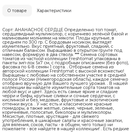
О товаре
Характеристики
Сорт: АНАНАСНОЕ СЕРДЦЕ Определенно топ томат,
сердцевидный мультиколор, с коричнево зелёной базой и
малиновыми молниями на мякоти. Плоды крупные, в
среднем по 300 гр. С бордовым носиком, выглядят
изумительно. Вкус приятный, фруктовый, сладкий, с
отличным балансом. Выращиваю в открытом грунте под
навесом, формирую в два ствола. *** Семена сортовых
томатов из частной коллекции Freshtomat упакованы в
пакеты зип-лок 5х7 см, с подробным описанием (без фото),
фасовка по 6-8 семян 1 сорта. . Отборные семена из
авторской коллекции Freshtomat с высокой всхожестью!
Выращены с любовью на собственном участке в средней
полосе России (Нижегородская область), каждое семечко
отобрано вручную для Вашего лучшего урожая. . В нашей
коллекции вы найдете изумительные сорта томатов на
любой вкус и цвет. Здесь есть самые яркие и сладкие
черри и бифы, крупные сливки и сочные сердечки, с
кислинкой и без, медовые, фруктовые и экзотические
оттенки вкуса. . У нас есть и классические красные
помидоры, а также желтые, синие, черные, зеленые,
коричневые, полосатые, биколоры и мультиколоры.
Мясистые, плотные, хрустящие - для свежего
употребления, в шикарные салаты и красочные закатки,
для вяления, соков, пасты - в общем, чего только ни
пожелаете - все найдете в нашей коллекции! . Есть редкие