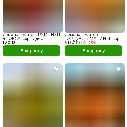
Семена томатов. РУМЯНЕЦ
Семена томатов.
ЭРОКСА, сорт для
ГОРДОСТЬ МАРИНЫ, сорт
120 ₽
открытого грунта и теплиц
90 ₽
для открытого грунта и
120 ₽
−
25
%
теплиц
В корзину
В корзину