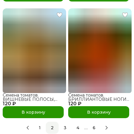
Семена томатов.
Семена томатов.
ВИШНЕВЫЕ ПОЛОСЫ,
БРИЛЛИАНТОВЫЕ НОГИ,
120 ₽
сорт для открытого грунта
120 ₽
сорт для открытого грунта
и теплиц
и теплиц
В корзину
В корзину
…
1
2
3
4
6