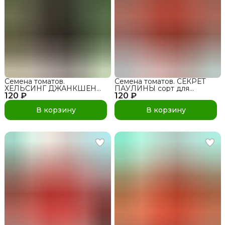
Семена томатов.
Семена томатов. СЕКРЕТ
ХЕЛЬСИНГ ДЖАНКШЕН
ПАУЛИНЫ сорт для
120 ₽
БЛЮ сорт для открытого
120 ₽
открытого грунта и теплиц
грунта и теплиц
В корзину
В корзину