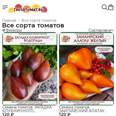
Главная
›
Все сорта томатов
Все сорта томатов
Фильтры
Сортировка
Семена томатов. ЗАГАДКА
Семена томатов.
КЛУБНИЧНОГО
ЗАИЛИЙСКИЙ АЛАТАУ
120 ₽
ВОДОПАДА сорт для
120 ₽
ЖЕЛТЫЙ, сорт для