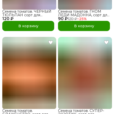
Семена томатов. ЧЕРНЫЙ
Семена томатов. ГНОМ
ТЮЛЬПАН сорт для
ЛЕДИ МАДОННА, сорт для
120 ₽
открытого грунта и теплиц
90 ₽
открытого грунта и теплиц
120 ₽
−
25
%
В корзину
В корзину
Семена томатов.
Семена томатов. СУПЕР-