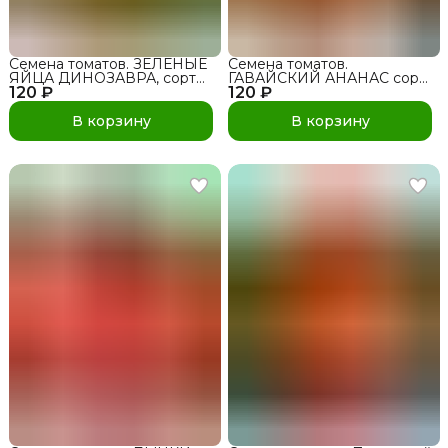
Семена томатов. ЗЕЛЕНЫЕ
Семена томатов.
ЯЙЦА ДИНОЗАВРА, сорт
ГАВАЙСКИЙ АНАНАС сорт
120 ₽
для открытого грунта и
120 ₽
для открытого грунта и
теплиц
теплиц
В корзину
В корзину