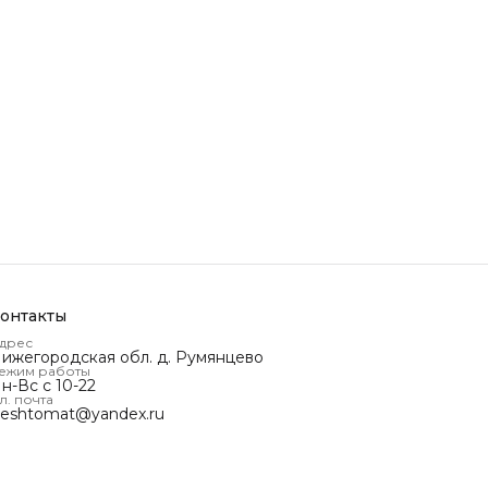
онтакты
дрес
ижегородская обл. д. Румянцево
ежим работы
н-Вс с 10-22
л. почта
reshtomat@yandex.ru