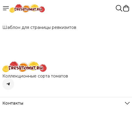
Шаблон для страницы ревкизитов
Коллекционные сорта томатов
Контакты
Адрес
Нижегородская обл. д. Румянцево
Режим работы
Пн-Вс с 10-22
Эл. почта
freshtomat@yandex.ru